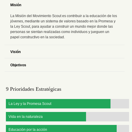
Misión
La Misión del Movimiento Scout es contribuir a la educación de los
jóvenes, mediante un sistema de valores basado en la Promesa y
la Ley Scout, para ayudar a construir un mundo mejor donde las
personas se sientan realizadas como individuos y jueguen un
papel constructivo en la sociedad.
Visión
Para el 2023, el Movimiento Scout será el movimiento juvenil
Objetivos
educativo líder en el mundo, permitiendo a 100 millones de jóvenes
convertirse en ciudadanos activos, creando un cambio positivo en
Trabajamos en base a un Proyecto Educativo de Grupo (PEG) a
sus comunidades basado en los valores compartidos.
tres años en los que plasmamos objetivos generales y específicos.
A este documento se le añade cada año un plan pedagógico anual
9 Prioridades Estratégicas
centrado en un área concreta.
La Ley y la Promesa Scout
Vida en la naturaleza
Educación por la acción