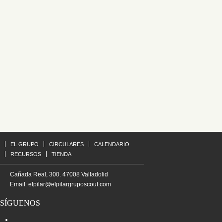
EL GRUPO
CIRCULARES
CALENDARIO
RECURSOS
TIENDA
Cañada Real, 300. 47008 Valladolid
Email:
elpilar@elpilargruposcout.com
SÍGUENOS