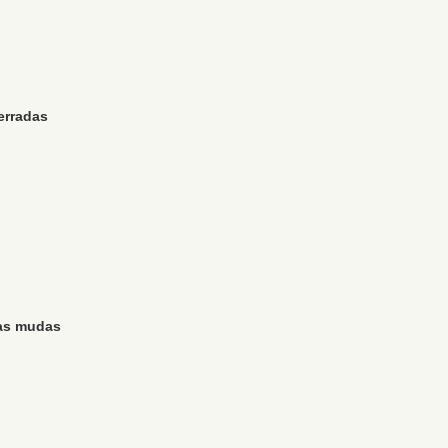
erradas
ias mudas