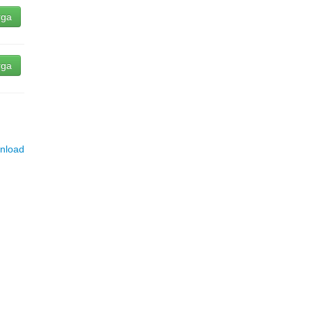
rga
rga
nload