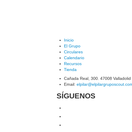
Inicio
El Grupo
Circulares
Calendario
Recursos
Tienda
Cañada Real, 300. 47008 Valladolid
Email:
elpilar@elpilargruposcout.co
SÍGUENOS