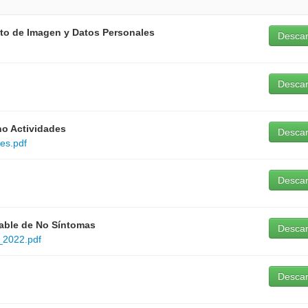
nto de Imagen y Datos Personales
Desca
Desca
no Actividades
Desca
es.pdf
Desca
able de No Síntomas
Desca
_2022.pdf
Desca