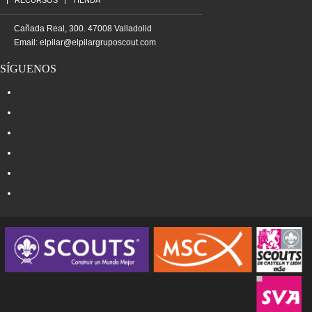
RECURSOS
TIENDA
Cañada Real, 300. 47008 Valladolid
Email:
elpilar@elpilargruposcout.com
SÍGUENOS