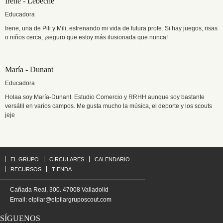
Irene - Lebeche
Educadora
Irene, una de Pili y Mili, estrenando mi vida de futura profe. Si hay juegos, risas
o niños cerca, ¡seguro que estoy más ilusionada que nunca!
María - Dunant
Educadora
Holaa soy María-Dunant. Estudio Comercio y RRHH aunque soy bastante
versátil en varios campos. Me gusta mucho la música, el deporte y los scouts
jeje
EL GRUPO
CIRCULARES
CALENDARIO
RECURSOS
TIENDA
Cañada Real, 300. 47008 Valladolid
Email:
elpilar@elpilargruposcout.com
SÍGUENOS