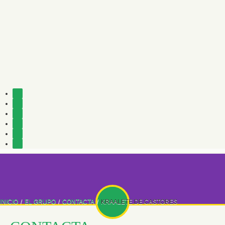
INICIO
/
EL GRUPO
/
CONTACTA
/
KRAALETE DE CASTORES