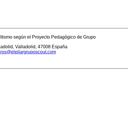
ltismo según el Proyecto Pedagógico de Grupo
ladolid,
Valladolid,
47008
España
eros@elpilargruposcout.com