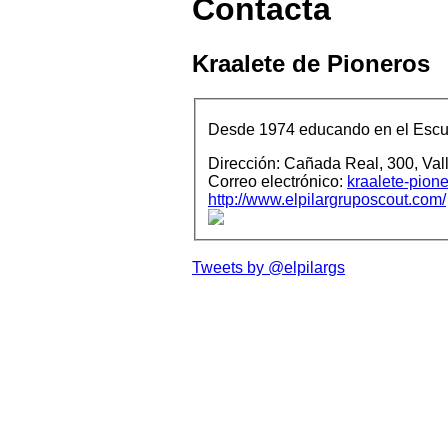
Contacta
Kraalete de Pioneros
Desde 1974 educando en el Escu
Dirección:
Cañada Real, 300,
Val
Correo electrónico:
kraalete-pion
http://www.elpilargruposcout.com/
Tweets by @elpilargs