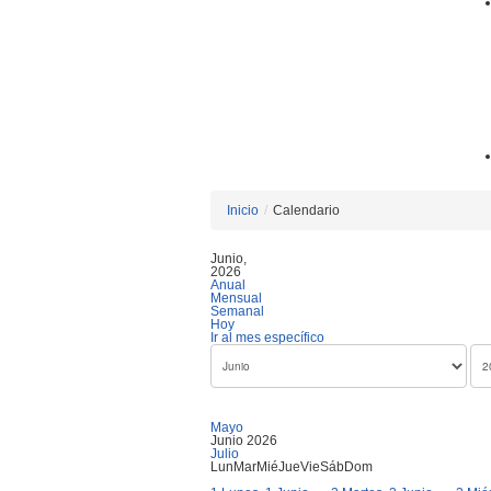
Inicio
/
Calendario
Junio,
2026
Anual
Mensual
Semanal
Hoy
Ir al mes específico
Mayo
Junio 2026
Julio
Lun
Mar
Mié
Jue
Vie
Sáb
Dom