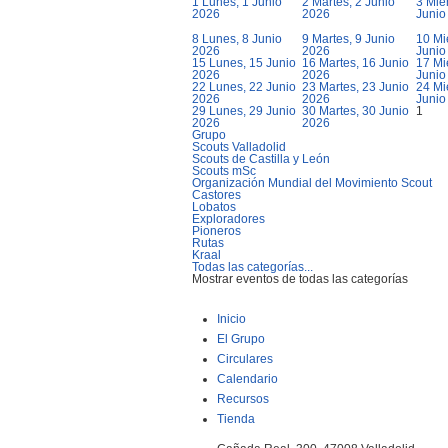
1
Lunes, 1 Junio
2
Martes, 2 Junio
3
Miér
2026
2026
Junio
8
Lunes, 8 Junio
9
Martes, 9 Junio
10
Mi
2026
2026
Junio
15
Lunes, 15 Junio
16
Martes, 16 Junio
17
Mi
2026
2026
Junio
22
Lunes, 22 Junio
23
Martes, 23 Junio
24
Mi
2026
2026
Junio
29
Lunes, 29 Junio
30
Martes, 30 Junio
1
2026
2026
Grupo
Scouts Valladolid
Scouts de Castilla y León
Scouts mSc
Organización Mundial del Movimiento Scout
Castores
Lobatos
Exploradores
Pioneros
Rutas
Kraal
Todas las categorías...
Mostrar eventos de todas las categorías
Inicio
El Grupo
Circulares
Calendario
Recursos
Tienda